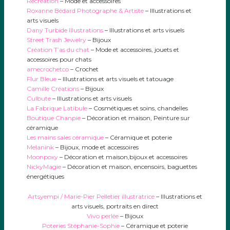
Récréation
– Mode et accessoires
Roxanne Bédard Photographe & Artiste
– Illustrations et
arts visuels
Dany Turbide Illustrations
– Illustrations et arts visuels
Street Trash Jewelry
– Bijoux
Création T’as du chat
–
Mode et accessoires, jouets et
accessoires pour chats
amecrochetco
– Crochet
Flur Bleue
– Illustrations et arts visuels et tatouage
Camille Créations
– Bijoux
Culbute
– Illustrations et arts visuels
La Fabrique Latibule
– Cosmétiques et soins, chandelles
Boutique Chanpie
–
Décoration et maison, Peinture sur
céramique
Les mains sales céramique
– Céramique et poterie
Melanink
–
Bijoux, mode et accessoires
Moonpoxy
–
Décoration et maison,bijoux et accessoires
NickyMagie
–
Décoration et maison, encensoirs, baguettes
énergétiques
Artsyempi / Marie-Pier Pelletier illustratrice
– Illustrations et
arts visuels, portraits en direct
Vivo perlée
– Bijoux
Poteries Stéphanie-Sophie
– Céramique et poterie