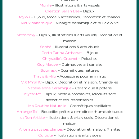
Morille
– Illustrations & arts visuels
Création Sarah Bee
– Bijoux
Mylou
– Bijoux, Mode & accessoires, Décoration et maison
Vieux balsamique
– Vinaigre balsamique et huile d’olive
Moonpoxy
– Bijoux, Illustrations & arts visuels, Décoration et
maison
Sophé
– Illustrations & arts visuels
Porto Farina Artisanat
– Bijoux
Chrystelle’s Crochet
– Peluches
Guy Mauve
– Guimauves artisanales
Bourrask
– Cosmétiques naturels
Travis & Milo
– Accessoires pour animaux
VIX MYSTIC
– Bijoux, Décoration et maison, Chandelles
Natalie-anne Céramique
– Céramique & poterie
DelycaStef
– Bijoux, Mode & accessoires, Produits zéro-
déchet et éco-responsables
Ma Routine Naturelle
– Cosmétiques capillaires
Arrange Toi
– Bouteilles prêtes à remplir de rhum/spiritueux
caRon Artiste
– Illustrations & arts visuels, Décoration et
maison
Alice au pays des plantes
– Décoration et maison, Plantes
Culbute
– Illustrations & arts visuels