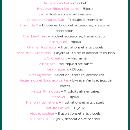
Annem crochet
– Crochet
Baladrar Bijoux Solidaires
– Bijoux
cao
– Illustrations et arts visuels
Chocolats Chauds Sük
–
Produits alimentaires
Coeur de fil
–
Broderies, bijoux et accessoires, maison et
décoration
Cuir DesAlliers
–
Mode et accessoires, travail du cuir
Embijouté
– Bijoux
Grams Illustration
– Illustrations et arts visuels
HopePunk Créations
–
Objets utilitaires et décoratifs en bois
L.C. Créations
– Macramé
Le Baz’Art
– Boutique d’artisanat
Le minigami
– Bijoux
Livres Mystères
– Sélection littéraire, accessoires
Magie mots et Spot aux cartes
– Livres enfants et jeux de
cartes
Maison Frimousse
– Produits alimentaires
Mamkel
– Bijoux
Marion illustrations
– Illustrations et arts visuels
Nature On You
– Bijoux
récit et couleur
– Illustrations et arts visuels
VIX MYSTIC
–
Bijoux, décoration et maison