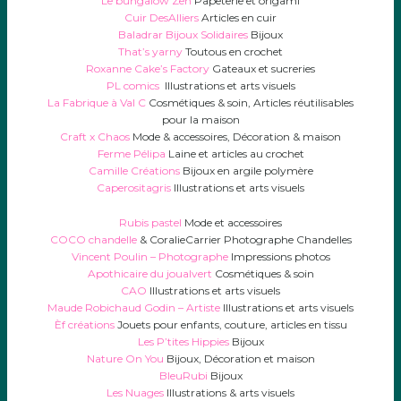
Le bungalow Zen
Papeterie et origami
Cuir DesAlliers
Articles en cuir
Baladrar Bijoux Solidaires
Bijoux
That’s yarny
Toutous en crochet
Roxanne Cake’s Factory
Gateaux et sucreries
PL comics
Illustrations et arts visuels
La Fabrique à Val C
Cosmétiques & soin, Articles réutilisables
pour la maison
Craft x Chaos
Mode & accessoires, Décoration & maison
Ferme Pélipa
Laine et articles au crochet
Camille Créations
Bijoux en argile polymère
Caperositagris
Illustrations et arts visuels
Rubis pastel
Mode et accessoires
COCO chandelle
& CoralieCarrier Photographe Chandelles
Vincent Poulin – Photographe
Impressions photos
Apothicaire du joualvert
Cosmétiques & soin
CAO
Illustrations et arts visuels
Maude Robichaud Godin – Artiste
Illustrations et arts visuels
Èf créations
Jouets pour enfants, couture, articles en tissu
Les P’tites Hippies
Bijoux
Nature On You
Bijoux, Décoration et maison
BleuRubi
Bijoux
Les Nuages
Illustrations & arts visuels