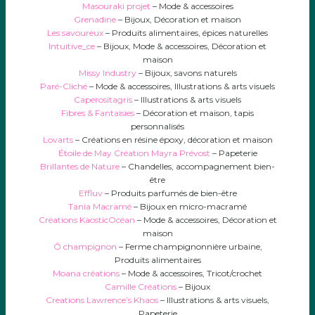
Masouraki projet
– Mode & accessoires
Grenadine
– Bijoux, Décoration et maison
Les savoureux
– Produits alimentaires, épices naturelles
Intuitive_ce
– Bijoux, Mode & accessoires, Décoration et
maison
Missy Industry
– Bijoux, savons naturels
Paré-Cliché
– Mode & accessoires, Illustrations & arts visuels
Caperositagris
– Illustrations & arts visuels
Fibres & Fantaisies
– Décoration et maison, tapis
personnalisés
Lovarts
– Créations en résine époxy, décoration et maison
Étoile de May Création Mayra Prévost
– Papeterie
Brillantes de Nature
– Chandelles, accompagnement bien-
être
Effluv
– Produits parfumés de bien-être
Tania Macramé
– Bijoux en micro-macramé
Créations KaosticOcéan
– Mode & accessoires, Décoration et
maison
Ô champignon
– Ferme champignonnière urbaine,
Produits alimentaires
Moana créations
– Mode & accessoires, Tricot/crochet
Camille Créations
– Bijoux
Creations Lawrence’s Khaos
– Illustrations & arts visuels,
Papeterie